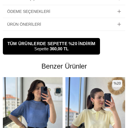
ÖDEME SEÇENEKLERI
ÜRÜN ÖNERILERI
TÜM ÜRÜNLERDE SEPETTE %20 İNDİRİM
Sepette
360,00 TL
Benzer Ürünler
%20