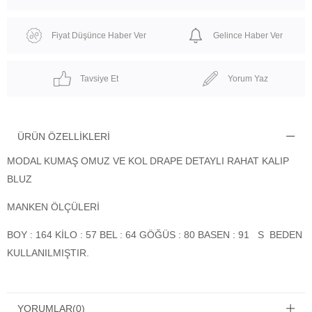
Fiyat Düşünce Haber Ver
Gelince Haber Ver
Tavsiye Et
Yorum Yaz
ÜRÜN ÖZELLIKLERI
MODAL KUMAŞ OMUZ VE KOL DRAPE DETAYLI RAHAT KALIP
BLUZ
MANKEN ÖLÇÜLERİ
BOY : 164 KİLO : 57 BEL : 64 GÖĞÜS : 80 BASEN : 91 S BEDEN
KULLANILMIŞTIR.
YORUMLAR
(0)