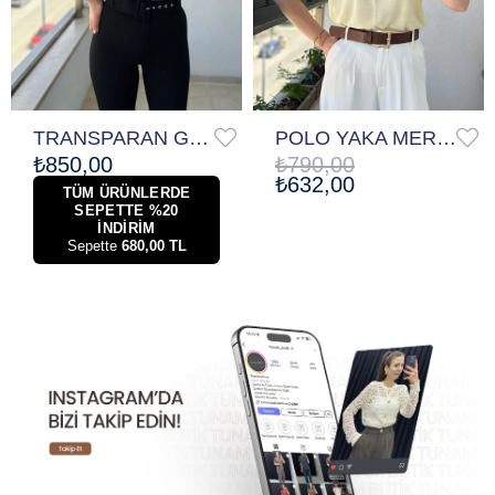
TRANSPARAN GÖRÜNÜMLÜ BATİK BOYAMALI TRİKO
POLO YAKA MERSERİZE TRİKO TİŞÖRT
₺850,00
₺790,00
₺632,00
TÜM ÜRÜNLERDE
SEPETTE %20
İNDİRİM
Sepette
680,00 TL