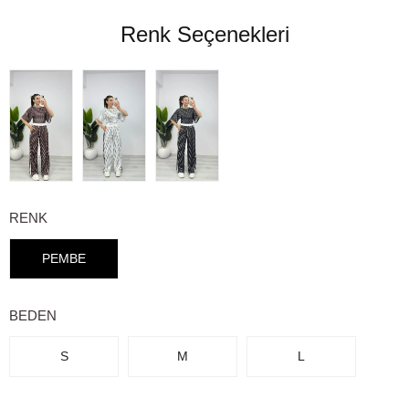
Renk Seçenekleri
RENK
PEMBE
BEDEN
S
M
L