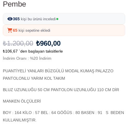
Pembe
365
kişi bu ürünü inceledi
65
kişi sepetine ekledi
₺1.200,00
₺960,00
₺106,67
`den başlayan taksitlerle
İndirim Oranı
:
%
20
İndirim
PUANTİYELİ YANLARI BÜZGÜLÜ MODAL KUMAŞ PALAZZO
PANTOLONLU YARIM KOL TAKIM
BLUZ UZUNLUĞU 50 CM PANTOLON UZUNLUĞU 110 CM DİR
MANKEN ÖLÇÜLERİ
BOY : 164 KİLO : 57 BEL : 64 GÖĞÜS : 80 BASEN : 91 S BEDEN
KULLANILMIŞTIR.