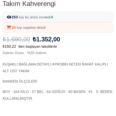
Takım Kahverengi
253
kişi bu ürünü inceledi
24
kişi sepetine ekledi
₺1.690,00
₺1.352,00
₺150,22
`den başlayan taksitlerle
İndirim Oranı
:
%
20
İndirim
KUŞAKLI BAĞLAMA DETAYLI AYROBİN KETEN RAHAT KALIPLI
ALT ÜST TAKIM
MANKEN ÖLÇÜLERİ
BOY : 164 KİLO : 57 BEL : 64 GÖĞÜS : 80 BASEN : 91 S BEDEN
KULLANILMIŞTIR.