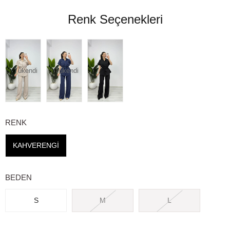
Renk Seçenekleri
Tükendi
Tükendi
RENK
KAHVERENGİ
BEDEN
S
M
L