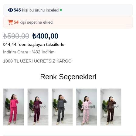
545
kişi bu ürünü inceledi
54
kişi sepetine ekledi
₺590,00
₺400,00
₺44,44
`den başlayan taksitlerle
İndirim Oranı
:
%
32
İndirim
1000 TL ÜZERİ ÜCRETSİZ KARGO
Renk Seçenekleri
Tükendi
Tükendi
Tükendi