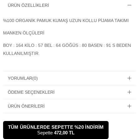
ÜRÜN ÖZELLIKLERI
%100 ORGANİK PAMUK KUMAŞ UZUN KOLLU PİJAMA TAKIMI
MANKEN ÖLÇÜLERİ
BOY : 164 KİLO : 57 BEL : 64 GÖĞÜS : 80 BASEN : 91 S BEDEN
KULLANILMIŞTIR.
YORUMLAR
(0)
ÖDEME SEÇENEKLERI
ÜRÜN ÖNERILERI
TÜM ÜRÜNLERDE SEPETTE %20 İNDİRİM
Sepette
472,00 TL